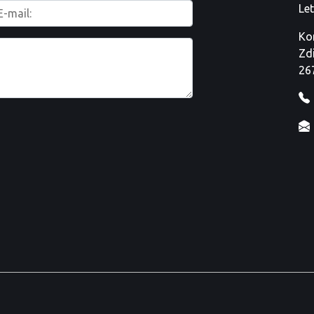
Le
Ko
Zd
26