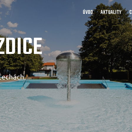
ÚVOD
AKTUALITY
C
ZDICE
Čechách.