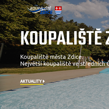
KOUPALIŠTĚ 
Koupaliště města Zdice.
Největší koupaliště ve středních 
AKTUALITY