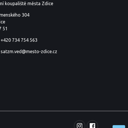
tní koupaliště města Zdice
menského 304
ice
7 51
+420 734 754 563
satzm.ved@mesto-zdice.cz