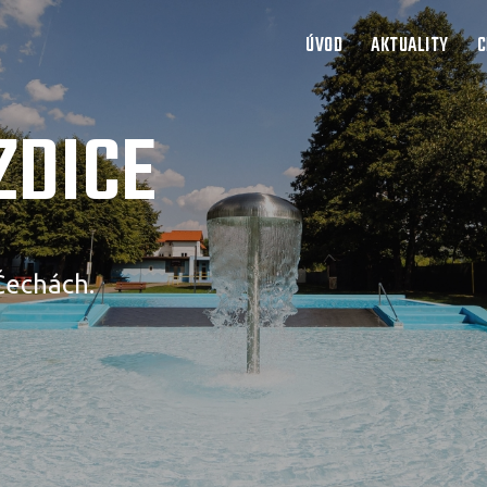
ÚVOD
AKTUALITY
C
ZDICE
Čechách.