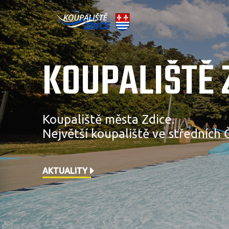
KOUPALIŠTĚ 
Koupaliště města Zdice.
Největší koupaliště ve středních 
AKTUALITY