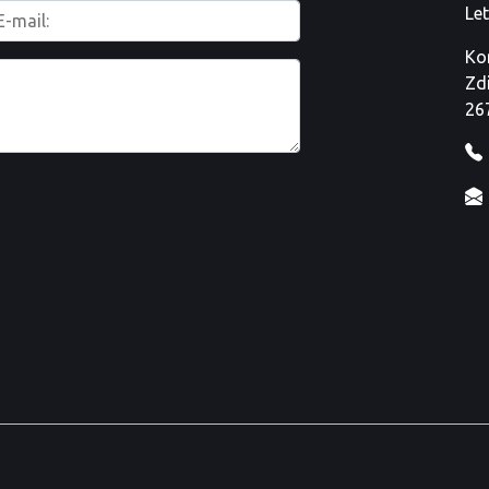
Le
Ko
Zd
26