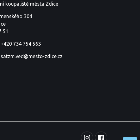
tní koupaliště města Zdice
menského 304
ice
7 51
+420 734 754 563
satzm.ved@mesto-zdice.cz