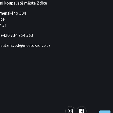
tní koupaliště města Zdice
menského 304
ice
7 51
+420 734 754 563
satzm.ved@mesto-zdice.cz