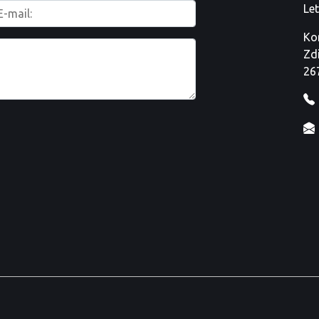
Le
Ko
Zd
26