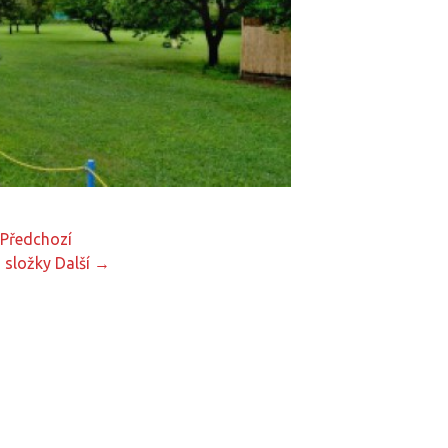
Předchozí
 složky
Další →