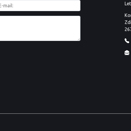
Le
Ko
Zd
26