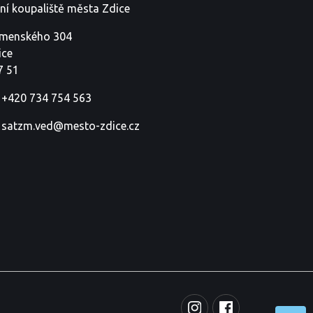
tní koupaliště města Zdice
menského 304
ice
7 51
+420 734 754 563
satzm.ved@mesto-zdice.cz