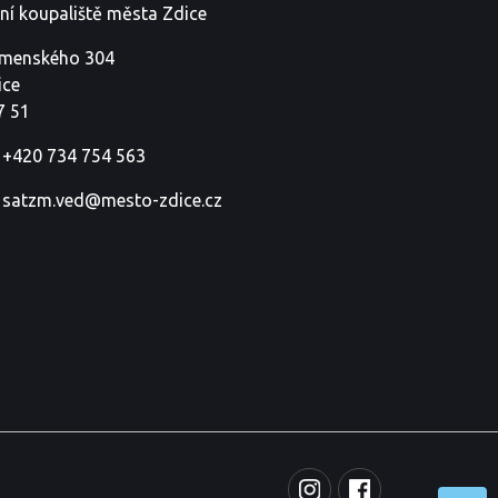
tní koupaliště města Zdice
menského 304
ice
7 51
+420 734 754 563
satzm.ved@mesto-zdice.cz