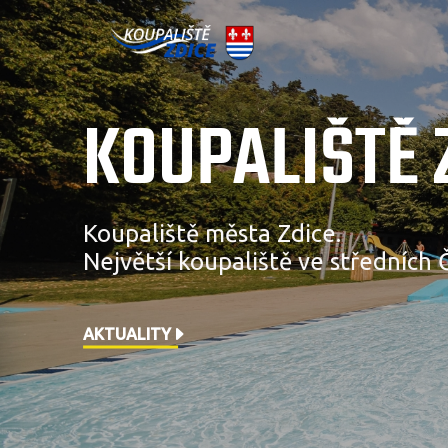
KOUPALIŠTĚ 
Koupaliště města Zdice.
Největší koupaliště ve středních 
AKTUALITY