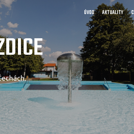
ÚVOD
AKTUALITY
C
ZDICE
Čechách.