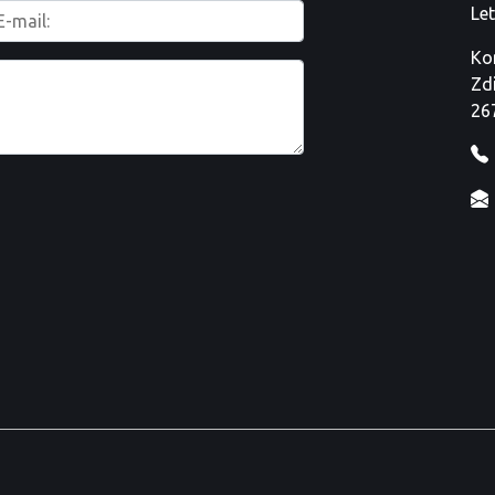
Le
Ko
Zd
26