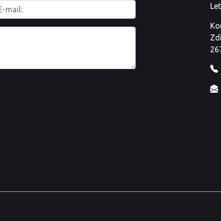
Le
Ko
Zd
26