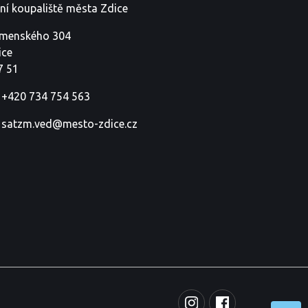
tní koupaliště města Zdice
menského 304
ice
7 51
+420 734 754 563
satzm.ved@mesto-zdice.cz